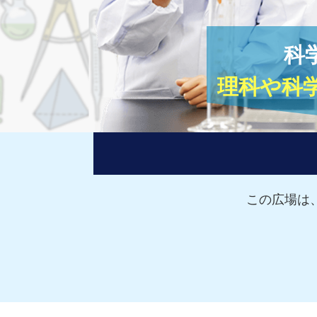
科
理科や科
この広場は