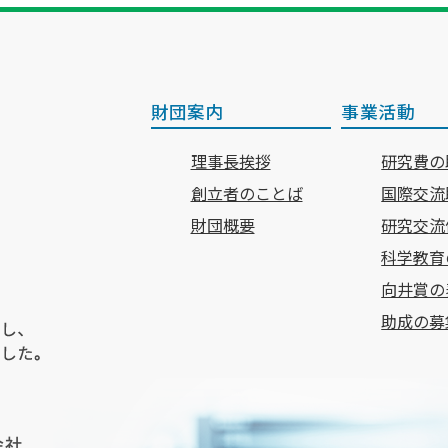
財団案内
事業活動
理事長挨拶
研究費の
創立者のことば
国際交流
財団概要
研究交流
科学教育
向井賞の
助成の募