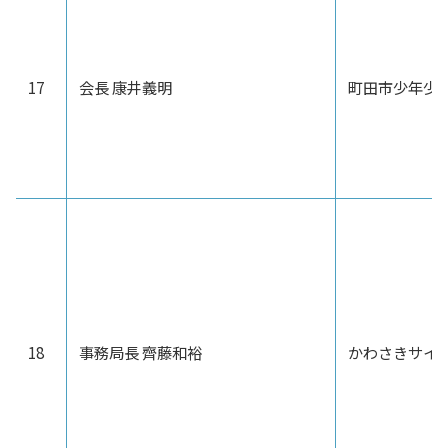
17
会長 康井義明
町田市少年少
18
事務局長 齊藤和裕
かわさきサイ