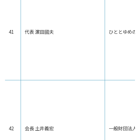
41
代表 濵田國夫
ひととゆめの
42
会長 土井義宏
一般財団法人