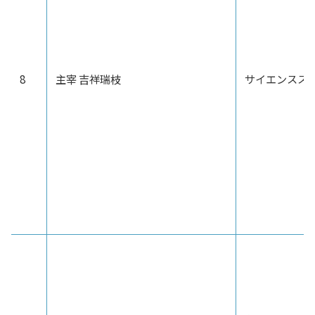
8
主宰 吉祥瑞枝
サイエンスス