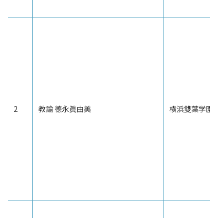
2
教諭 德永眞由美
横浜雙葉学園