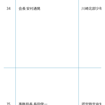
34
会長 安村通晃
川崎北部少年
35
事務局長 長田俊一
認定特定非営