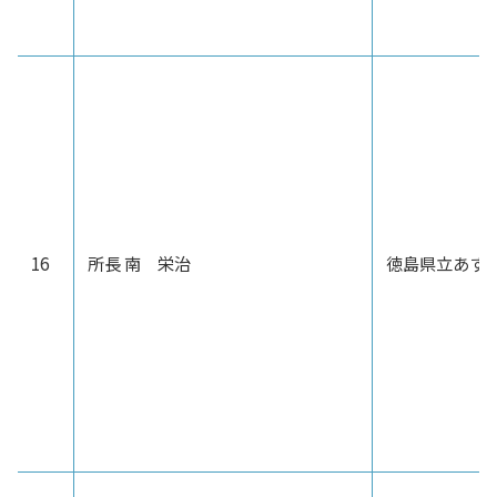
16
所長 南 栄治
徳島県立あす