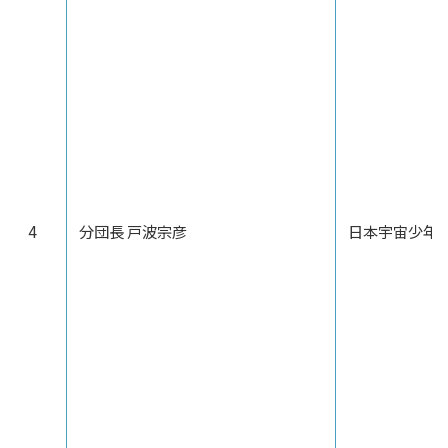
4
分団長 戸波宗彦
日本宇宙少年