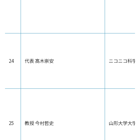
24
代表 髙木崇安
ニコニコ科学
25
教授 今村哲史
山形大学大学