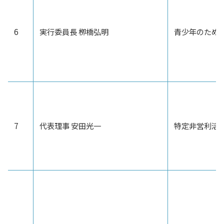
6
実行委員長 栁橋弘明
青少年のため
7
代表理事 安田光一
特定非営利活