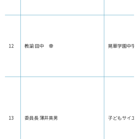
12
教諭 田中 幸
晃華学園中学
13
委員長 薄井英男
子どもサイエ