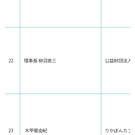
22
理事長 柳沼直三
公益財団法人
23
木甲斐由紀
りかぼんカフ