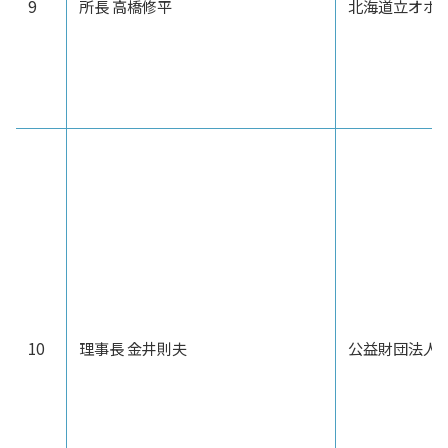
9
所長 高橋修平
北海道立オホ
10
理事長 金井則夫
公益財団法人