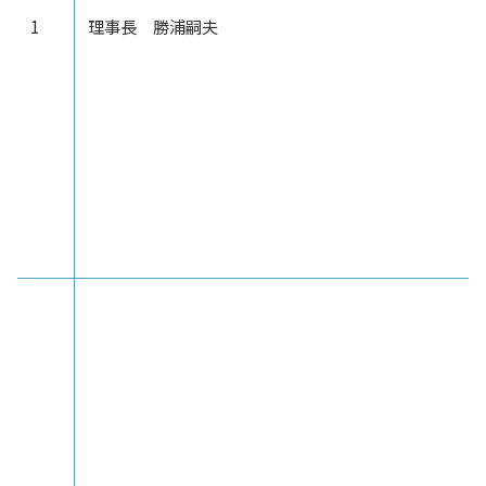
1
理事長 勝浦嗣夫