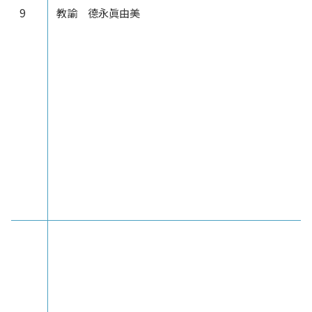
9
教諭 德永眞由美